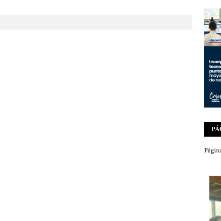
PÁ
Página