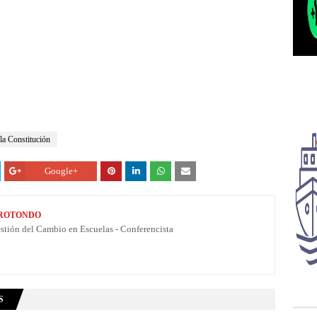
lla Constitución
Google+
 ROTONDO
estión del Cambio en Escuelas - Conferencista
S