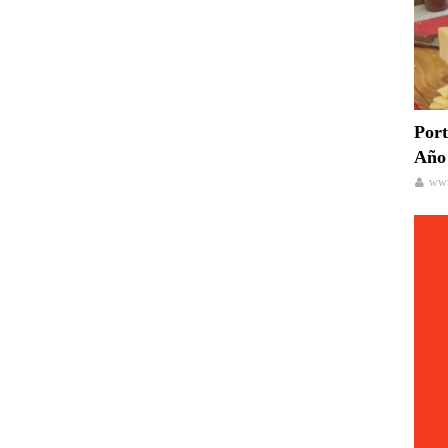
Port
Año 
www