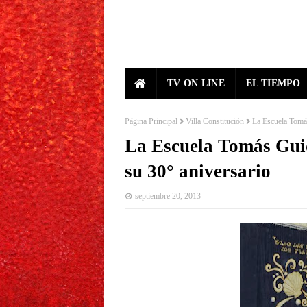
TV ON LINE
EL TIEMPO
Página Principal
Villa Constitución
La Escuela Tomás
La Escuela Tomás Guid
su 30° aniversario
septiembre 20, 2013