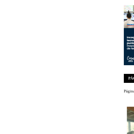
PÁ
Página