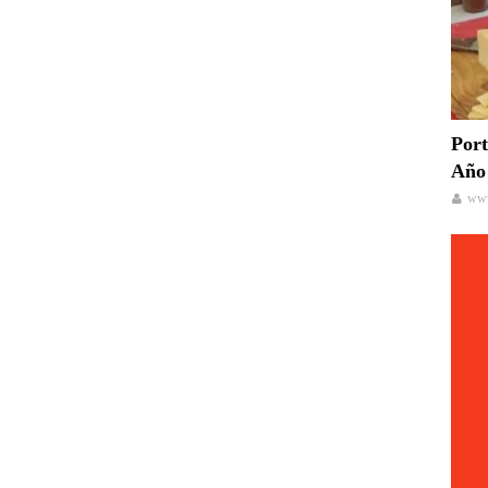
Port
Año 
www