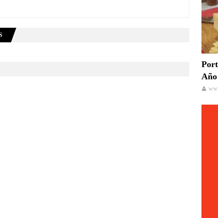
S
Port
Año 
www