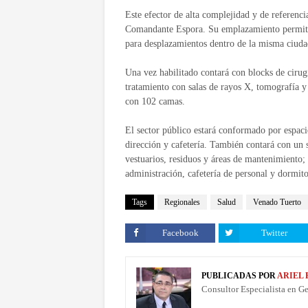
Este efector de alta complejidad y de referenci
Comandante Espora. Su emplazamiento permite cu
para desplazamientos dentro de la misma ciuda
Una vez habilitado contará con blocks de cirug
tratamiento con salas de rayos X, tomografía y 
con 102 camas.
El sector público estará conformado por espacios
dirección y cafetería. También contará con un 
vestuarios, residuos y áreas de mantenimiento;
administración, cafetería de personal y dormit
Tags
Regionales
Salud
Venado Tuerto
Facebook
Twitter
PUBLICADAS POR
ARIEL
Consultor Especialista en G