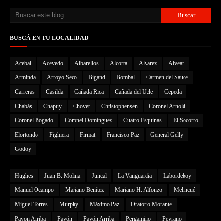
BUSCÁ EN TU LOCALIDAD
Acebal
Acevedo
Albarellos
Alcorta
Alvarez
Alvear
Arminda
Arroyo Seco
Bigand
Bombal
Carmen del Sauce
Carreras
Casilda
Cañada Rica
Cañada del Ucle
Cepeda
Chabás
Chapuy
Chovet
Christophensen
Coronel Arnold
Coronel Bogado
Coronel Domínguez
Cuatro Esquinas
El Socorro
Elortondo
Fighiera
Firmat
Francisco Paz
General Gelly
Godoy
Hughes
Juan B. Molina
Juncal
La Vanguardia
Labordeboy
Manuel Ocampo
Mariano Benítez
Mariano H. Alfonzo
Melincué
Miguel Torres
Murphy
Máximo Paz
Oratorio Morante
Pavon Arriba
Pavón
Pavón Arriba
Pergamino
Peyrano