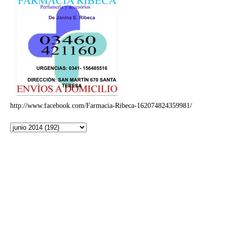
http://www.facebook.com/Farmacia-Ribeca-162074824359981/