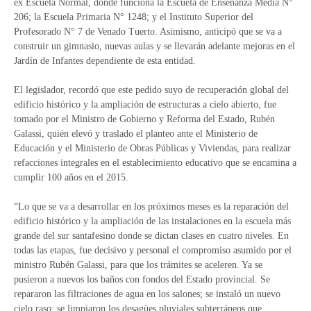
ex Escuela Normal, donde funciona la Escuela de Enseñanza Media N°
206; la Escuela Primaria N° 1248; y el Instituto Superior del
Profesorado N° 7 de Venado Tuerto. Asimismo, anticipó que se va a
construir un gimnasio, nuevas aulas y se llevarán adelante mejoras en el
Jardín de Infantes dependiente de esta entidad.
El legislador, recordó que este pedido suyo de recuperación global del
edificio histórico y la ampliación de estructuras a cielo abierto, fue
tomado por el Ministro de Gobierno y Reforma del Estado, Rubén
Galassi, quién elevó y traslado el planteo ante el Ministerio de
Educación y el Ministerio de Obras Públicas y Viviendas, para realizar
refacciones integrales en el establecimiento educativo que se encamina a
cumplir 100 años en el 2015.
“Lo que se va a desarrollar en los próximos meses es la reparación del
edificio histórico y la ampliación de las instalaciones en la escuela más
grande del sur santafesino donde se dictan clases en cuatro niveles. En
todas las etapas, fue decisivo y personal el compromiso asumido por el
ministro Rubén Galassi, para que los trámites se aceleren. Ya se
pusieron a nuevos los baños con fondos del Estado provincial. Se
repararon las filtraciones de agua en los salones; se instaló un nuevo
cielo raso; se limpiaron los desagües pluviales subterráneos que