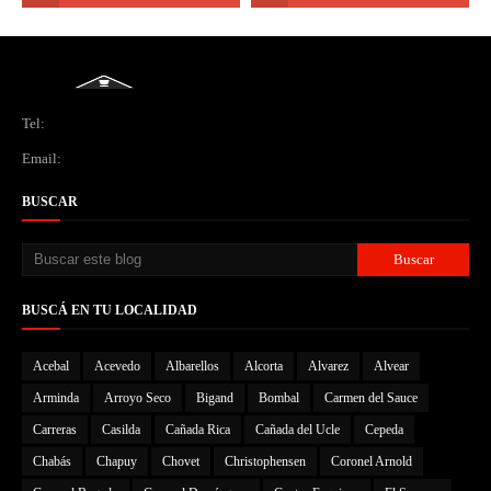
Tel:
Email:
BUSCAR
BUSCÁ EN TU LOCALIDAD
Acebal
Acevedo
Albarellos
Alcorta
Alvarez
Alvear
Arminda
Arroyo Seco
Bigand
Bombal
Carmen del Sauce
Carreras
Casilda
Cañada Rica
Cañada del Ucle
Cepeda
Chabás
Chapuy
Chovet
Christophensen
Coronel Arnold