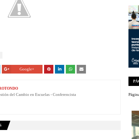
Google+
PÁ
 ROTONDO
estión del Cambio en Escuelas - Conferencista
Página
S