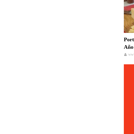
Port
Año 
www