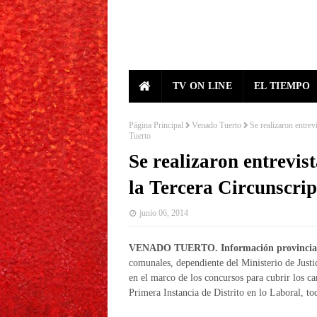
TV ON LINE
EL TIEMPO
Página Principal
Venado Tuerto
Se realizaron entrev
Tuerto
Se realizaron entrevis
la Tercera Circunscrip
junio 06, 2014
VENADO TUERTO. Información provincial
comunales, dependiente del Ministerio de Justi
en el marco de los concursos para cubrir los c
Primera Instancia de Distrito en lo Laboral, to