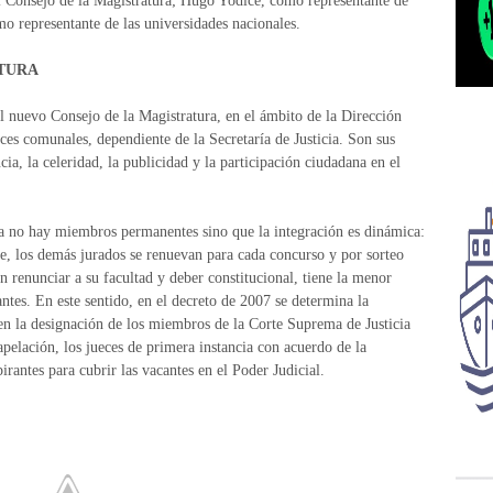
l Consejo de la Magistratura; Hugo Yodice, como representante de
o representante de las universidades nacionales.
ATURA
l nuevo Consejo de la Magistratura, en el ámbito de la Dirección
ces comunales, dependiente de la Secretaría de Justicia. Son sus
ncia, la celeridad, la publicidad y la participación ciudadana en el
ya no hay miembros permanentes sino que la integración es dinámica:
e, los demás jurados se renuevan para cada concurso y por sorteo
n renunciar a su facultad y deber constitucional, tiene la menor
antes. En este sentido, en el decreto de 2007 se determina la
en la designación de los miembros de la Corte Suprema de Justicia
apelación, los jueces de primera instancia con acuerdo de la
irantes para cubrir las vacantes en el Poder Judicial.