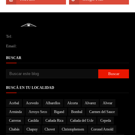
Tel:
Email:
BUSCAR
BUSCÁ EN TU LOCALIDAD
Acebal
Acevedo
Albarellos
Alcorta
Alvarez
Alvear
Arminda
Arroyo Seco
Bigand
Bombal
Carmen del Sauce
Carreras
Casilda
Cañada Rica
Cañada del Ucle
Cepeda
Chabás
Chapuy
Chovet
Christophensen
Coronel Arnold