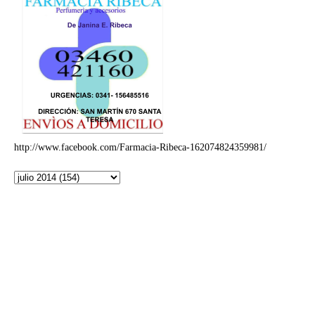
http://www.facebook.com/Farmacia-Ribeca-162074824359981/