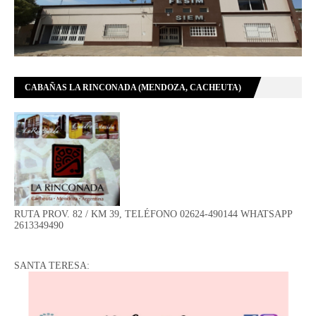
CABAÑAS LA RINCONADA (MENDOZA, CACHEUTA)
RUTA PROV. 82 / KM 39, TELÉFONO 02624-490144 WHATSAPP
2613349490
SANTA TERESA: