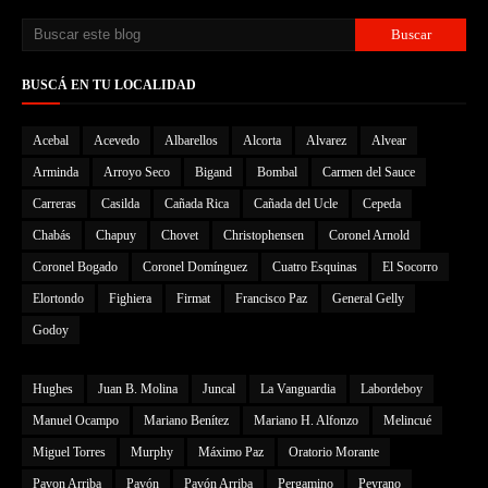
BUSCÁ EN TU LOCALIDAD
Acebal
Acevedo
Albarellos
Alcorta
Alvarez
Alvear
Arminda
Arroyo Seco
Bigand
Bombal
Carmen del Sauce
Carreras
Casilda
Cañada Rica
Cañada del Ucle
Cepeda
Chabás
Chapuy
Chovet
Christophensen
Coronel Arnold
Coronel Bogado
Coronel Domínguez
Cuatro Esquinas
El Socorro
Elortondo
Fighiera
Firmat
Francisco Paz
General Gelly
Godoy
Hughes
Juan B. Molina
Juncal
La Vanguardia
Labordeboy
Manuel Ocampo
Mariano Benítez
Mariano H. Alfonzo
Melincué
Miguel Torres
Murphy
Máximo Paz
Oratorio Morante
Pavon Arriba
Pavón
Pavón Arriba
Pergamino
Peyrano