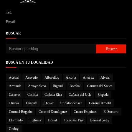
Tel:
Email:
BUSCAR
BUSCÁ EN TU LOCALIDAD
Acebal
Acevedo
Albarellos
Alcorta
Alvarez
Alvear
Arminda
Arroyo Seco
Bigand
Bombal
Carmen del Sauce
Carreras
Casilda
Cañada Rica
Cañada del Ucle
Cepeda
Chabás
Chapuy
Chovet
Christophensen
Coronel Arnold
Coronel Bogado
Coronel Domínguez
Cuatro Esquinas
El Socorro
Elortondo
Fighiera
Firmat
Francisco Paz
General Gelly
Godoy