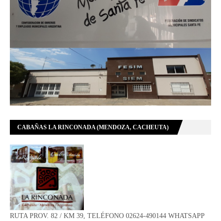
CABAÑAS LA RINCONADA (MENDOZA, CACHEUTA)
RUTA PROV. 82 / KM 39, TELÉFONO 02624-490144 WHATSAPP