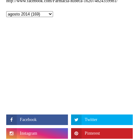
http://www.facebook.com/Farmacia-Ribeca-162074824359981/