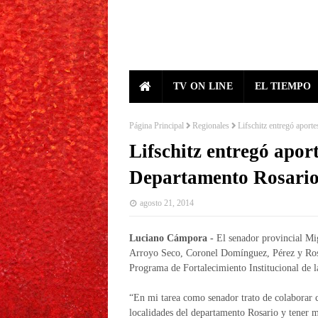
TV ON LINE
EL TIEMPO
Página Principal
Regionales
Lifschitz entregó aport
Lifschitz entregó aport
Departamento Rosari
agosto 21, 2014
Luciano Cámpora -
El senador provincial Mi
Arroyo Seco, Coronel Domínguez, Pérez y Rosar
Programa de Fortalecimiento Institucional de la
“En mi tarea como senador trato de colaborar co
localidades del departamento Rosario y tener m