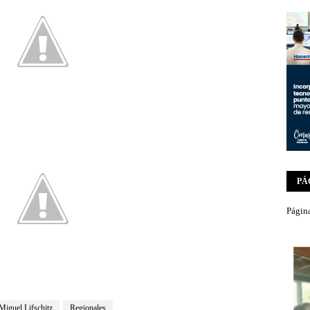
PÁ
Página
Miguel Lifschitz
Regionales