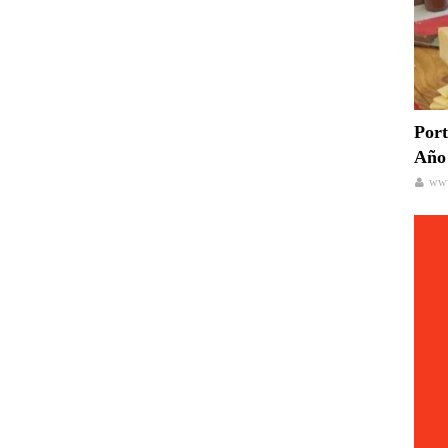
Port
Año 
www