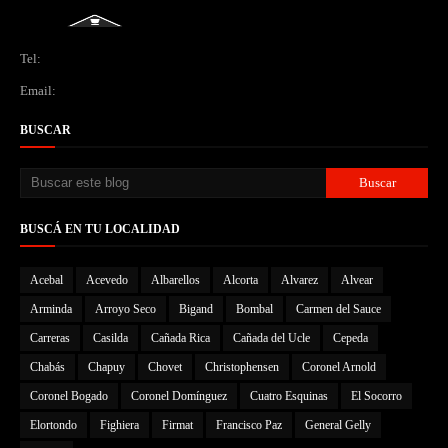
Tel:
Email:
BUSCAR
BUSCÁ EN TU LOCALIDAD
Acebal
Acevedo
Albarellos
Alcorta
Alvarez
Alvear
Arminda
Arroyo Seco
Bigand
Bombal
Carmen del Sauce
Carreras
Casilda
Cañada Rica
Cañada del Ucle
Cepeda
Chabás
Chapuy
Chovet
Christophensen
Coronel Arnold
Coronel Bogado
Coronel Domínguez
Cuatro Esquinas
El Socorro
Elortondo
Fighiera
Firmat
Francisco Paz
General Gelly