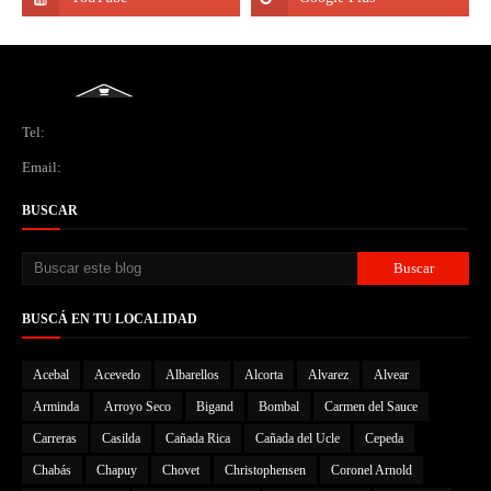
Tel:
Email:
BUSCAR
BUSCÁ EN TU LOCALIDAD
Acebal
Acevedo
Albarellos
Alcorta
Alvarez
Alvear
Arminda
Arroyo Seco
Bigand
Bombal
Carmen del Sauce
Carreras
Casilda
Cañada Rica
Cañada del Ucle
Cepeda
Chabás
Chapuy
Chovet
Christophensen
Coronel Arnold