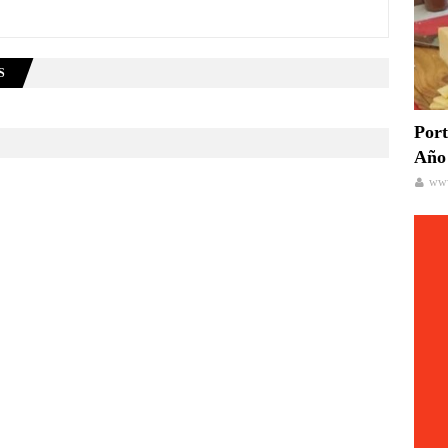
S
Port
Año 
www