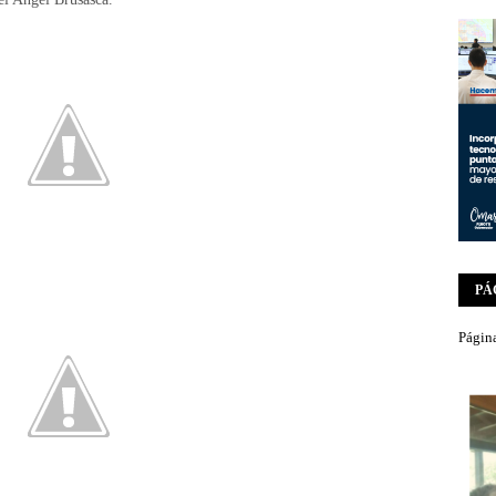
PÁ
Página