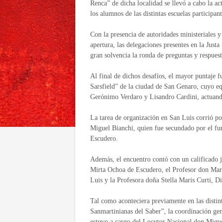
Renca” de dicha localidad se llevó a cabo la ac
los alumnos de las distintas escuelas participant
Con la presencia de autoridades ministeriales y
apertura, las delegaciones presentes en la Just
gran solvencia la ronda de preguntas y respuest
Al final de dichos desafíos, el mayor puntaje 
Sarsfield” de la ciudad de San Genaro, cuyo e
Gerónimo Verdaro y Lisandro Cardini, actuand
La tarea de organización en San Luis corrió po
Miguel Bianchi, quien fue secundado por el fu
Escudero.
Además, el encuentro contó con un calificado 
Mirta Ochoa de Escudero, el Profesor don Mart
Luis y la Profesora doña Stella Maris Curti, D
Tal como aconteciera previamente en las distint
Sanmartinianas del Saber”, la coordinación gen
estuvo a cargo del Locutor Nacional don Migu