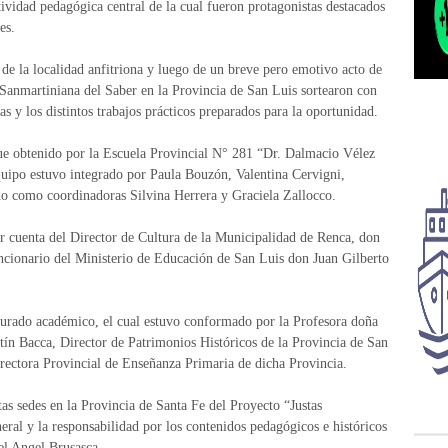
tividad pedagógica central de la cual fueron protagonistas destacados
es.
 de la localidad anfitriona y luego de un breve pero emotivo acto de
a Sanmartiniana del Saber en la Provincia de San Luis sortearon con
as y los distintos trabajos prácticos preparados para la oportunidad.
fue obtenido por la Escuela Provincial N° 281 “Dr. Dalmacio Vélez
quipo estuvo integrado por Paula Bouzón, Valentina Cervigni,
o como coordinadoras Silvina Herrera y Graciela Zallocco.
r cuenta del Director de Cultura de la Municipalidad de Renca, don
ncionario del Ministerio de Educación de San Luis don Juan Gilberto
jurado académico, el cual estuvo conformado por la Profesora doña
ín Bacca, Director de Patrimonios Históricos de la Provincia de San
irectora Provincial de Enseñanza Primaria de dicha Provincia.
as sedes en la Provincia de Santa Fe del Proyecto “Justas
eral y la responsabilidad por los contenidos pedagógicos e históricos
el Angel Brusasca.