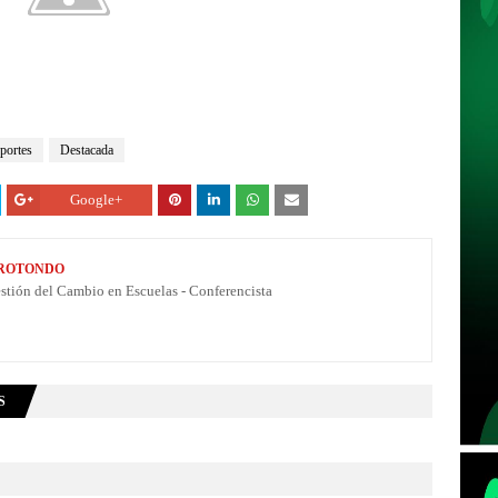
portes
Destacada
Google+
 ROTONDO
estión del Cambio en Escuelas - Conferencista
S