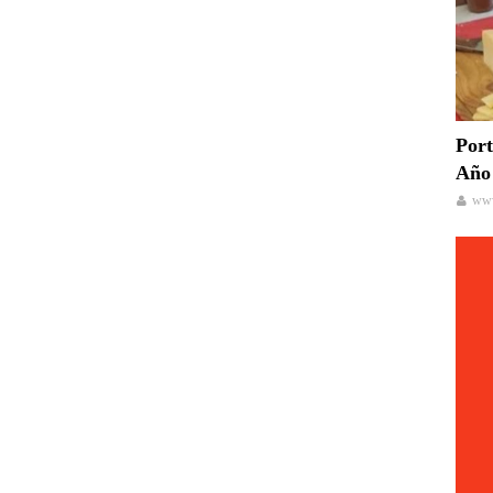
Port
Año 
www