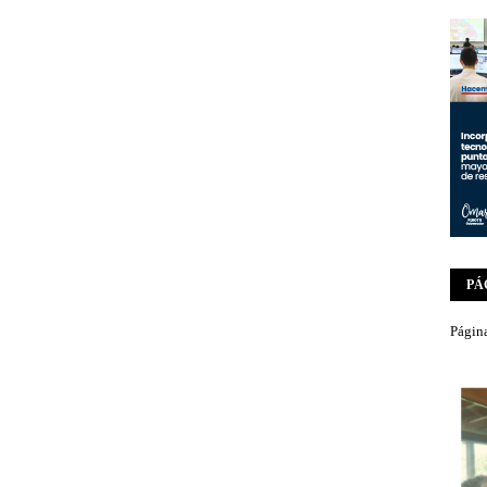
PÁ
Página