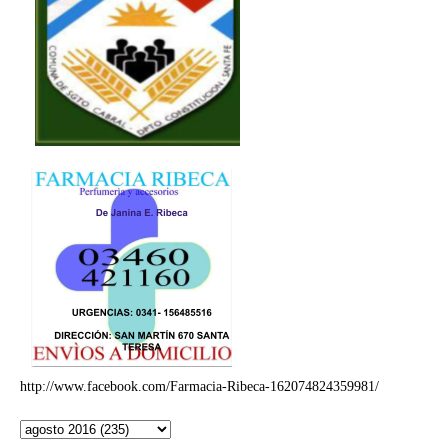
http://www.facebook.com/Farmacia-Ribeca-162074824359981/