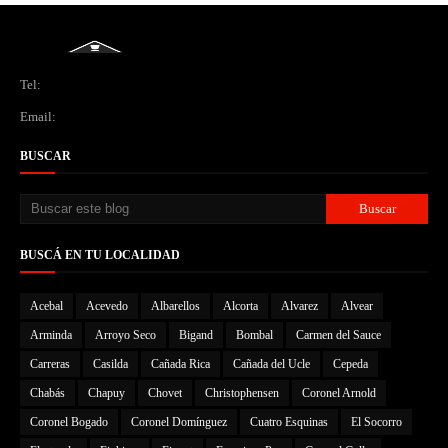
Tel:
Email:
BUSCAR
BUSCÁ EN TU LOCALIDAD
Acebal
Acevedo
Albarellos
Alcorta
Alvarez
Alvear
Arminda
Arroyo Seco
Bigand
Bombal
Carmen del Sauce
Carreras
Casilda
Cañada Rica
Cañada del Ucle
Cepeda
Chabás
Chapuy
Chovet
Christophensen
Coronel Arnold
Coronel Bogado
Coronel Domínguez
Cuatro Esquinas
El Socorro