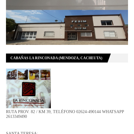
CABAÑAS LA RINCONADA (MENDOZA, CACHEUTA)
RUTA PROV. 82 / KM 39, TELÉFONO 02624-490144 WHATSAPP
2613349490
SANTA TERESA: