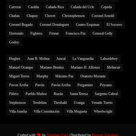
Carreras
Casilda
Cañada Rica
Cañada del Ucle
Cepeda
Chabás
Chapuy
Chovet
Christophensen
Coronel Arnold
Coronel Bogado
Coronel Domínguez
Cuatro Esquinas
El Socorro
Elortondo
Fighiera
Firmat
Francisco Paz
General Gelly
Godoy
Hughes
Juan B. Molina
Juncal
La Vanguardia
Labordeboy
Manuel Ocampo
Mariano Benítez
Mariano H. Alfonzo
Melincué
Miguel Torres
Murphy
Máximo Paz
Oratorio Morante
Pavon Arriba
Pavón
Pavón Arriba
Pergamino
Peyrano
Piñero
Pueblo Muñoz
Rueda
Santa Teresa
Sargento Cabral
Stephenson
Teodelina
Theobald
Uranga
Venado Tuerto
Villa Amelia
Villa Constitución
Villa Mugueta
Wheelwright
Crafted with
by
TemplatesYard
| Distributed by
Blogger Templates