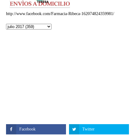
http://www.facebook.com/Farmacia-Ribeca-162074824359981/