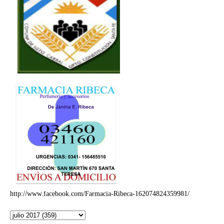
http://www.facebook.com/Farmacia-Ribeca-162074824359981/