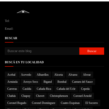
Tel:
Email:
BUSCAR
BUSCÁ EN TU LOCALIDAD
Acebal
Acevedo
Albarellos
Alcorta
Alvarez
Alvear
Arminda
Arroyo Seco
Bigand
Bombal
Carmen del Sauce
Carreras
Casilda
Cañada Rica
Cañada del Ucle
Cepeda
Chabás
Chapuy
Chovet
Christophensen
Coronel Arnold
Coronel Bogado
Coronel Domínguez
Cuatro Esquinas
El Socorro