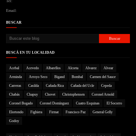
Tel:
Email:
BUSCAR
BUSCÁ EN TU LOCALIDAD
Acebal
Acevedo
Albarellos
Alcorta
Alvarez
Alvear
Arminda
Arroyo Seco
Bigand
Bombal
Carmen del Sauce
Carreras
Casilda
Cañada Rica
Cañada del Ucle
Cepeda
Chabás
Chapuy
Chovet
Christophensen
Coronel Arnold
Coronel Bogado
Coronel Domínguez
Cuatro Esquinas
El Socorro
Elortondo
Fighiera
Firmat
Francisco Paz
General Gelly
Godoy