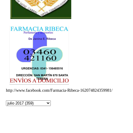
http://www.facebook.com/Farmacia-Ribeca-162074824359981/