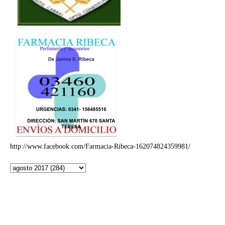
http://www.facebook.com/Farmacia-Ribeca-162074824359981/