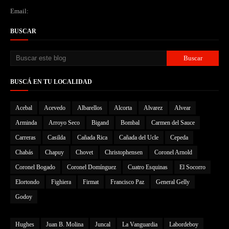
Email:
BUSCAR
BUSCÁ EN TU LOCALIDAD
Acebal
Acevedo
Albarellos
Alcorta
Alvarez
Alvear
Arminda
Arroyo Seco
Bigand
Bombal
Carmen del Sauce
Carreras
Casilda
Cañada Rica
Cañada del Ucle
Cepeda
Chabás
Chapuy
Chovet
Christophensen
Coronel Arnold
Coronel Bogado
Coronel Domínguez
Cuatro Esquinas
El Socorro
Elortondo
Fighiera
Firmat
Francisco Paz
General Gelly
Godoy
Hughes
Juan B. Molina
Juncal
La Vanguardia
Labordeboy