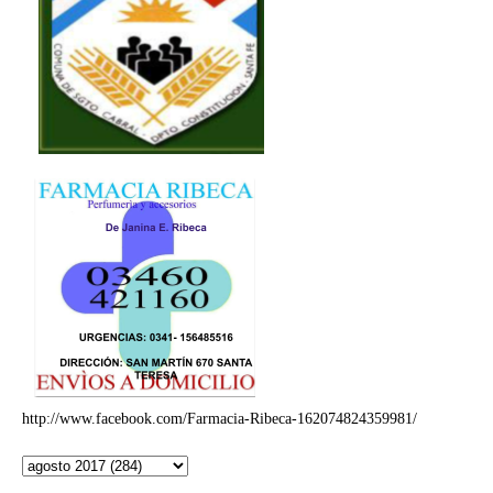
http://www.facebook.com/Farmacia-Ribeca-162074824359981/