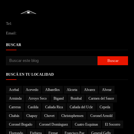
Tel:
Email:
BUSCAR
BUSCÁ EN TU LOCALIDAD
Acebal
Acevedo
Albarellos
Alcorta
Alvarez
Alvear
Arminda
Arroyo Seco
Bigand
Bombal
Carmen del Sauce
Carreras
Casilda
Cañada Rica
Cañada del Ucle
Cepeda
Chabás
Chapuy
Chovet
Christophensen
Coronel Arnold
Coronel Bogado
Coronel Domínguez
Cuatro Esquinas
El Socorro
Elortondo
Fighiera
Firmat
Francisco Paz
General Gelly