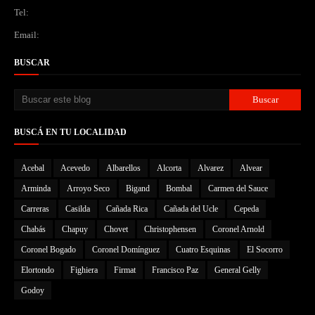
Tel:
Email:
BUSCAR
BUSCÁ EN TU LOCALIDAD
Acebal
Acevedo
Albarellos
Alcorta
Alvarez
Alvear
Arminda
Arroyo Seco
Bigand
Bombal
Carmen del Sauce
Carreras
Casilda
Cañada Rica
Cañada del Ucle
Cepeda
Chabás
Chapuy
Chovet
Christophensen
Coronel Arnold
Coronel Bogado
Coronel Domínguez
Cuatro Esquinas
El Socorro
Elortondo
Fighiera
Firmat
Francisco Paz
General Gelly
Godoy