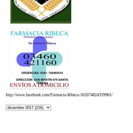
http://www.facebook.com/Farmacia-Ribeca-162074824359981/