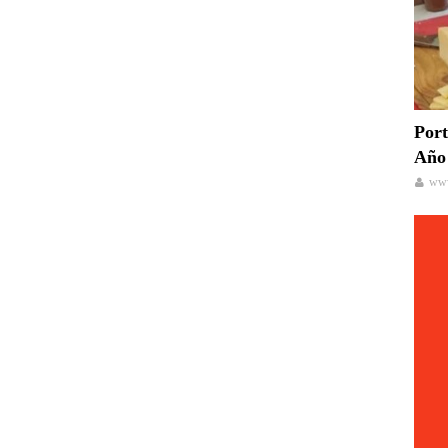
Port
Año 
www