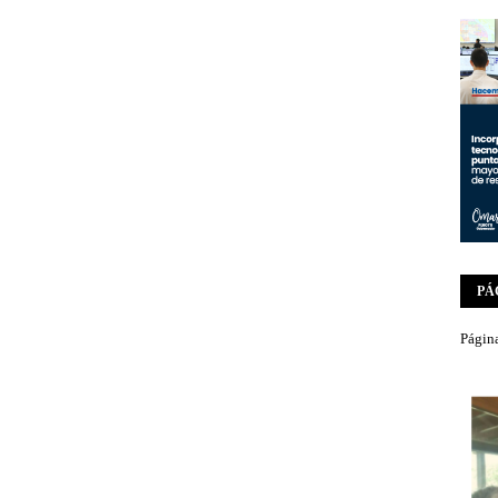
PÁ
Página