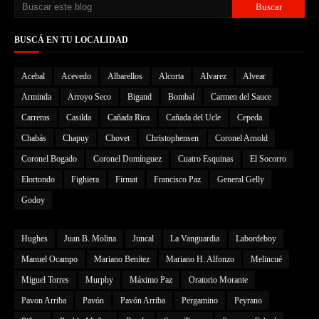
BUSCÁ EN TU LOCALIDAD
Acebal
Acevedo
Albarellos
Alcorta
Alvarez
Alvear
Arminda
Arroyo Seco
Bigand
Bombal
Carmen del Sauce
Carreras
Casilda
Cañada Rica
Cañada del Ucle
Cepeda
Chabás
Chapuy
Chovet
Christophensen
Coronel Arnold
Coronel Bogado
Coronel Domínguez
Cuatro Esquinas
El Socorro
Elortondo
Fighiera
Firmat
Francisco Paz
General Gelly
Godoy
Hughes
Juan B. Molina
Juncal
La Vanguardia
Labordeboy
Manuel Ocampo
Mariano Benítez
Mariano H. Alfonzo
Melincué
Miguel Torres
Murphy
Máximo Paz
Oratorio Morante
Pavon Arriba
Pavón
Pavón Arriba
Pergamino
Peyrano