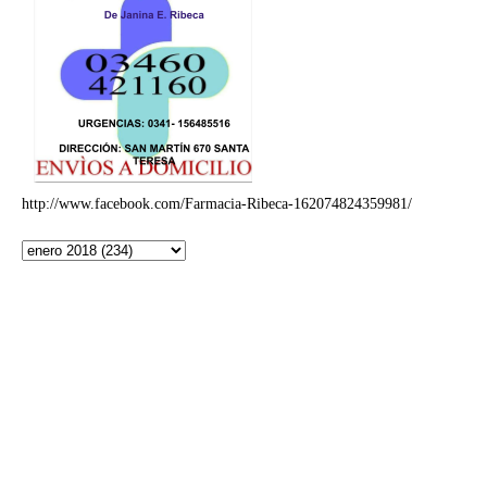
http://www.facebook.com/Farmacia-Ribeca-162074824359981/