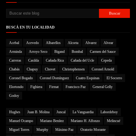
BUSCÁ EN TU LOCALIDAD
Acebal
Acevedo
Albarellos
Alcorta
Alvarez
Alvear
Arminda
Arroyo Seco
Bigand
Bombal
Carmen del Sauce
Carreras
Casilda
Cañada Rica
Cañada del Ucle
Cepeda
Chabás
Chapuy
Chovet
Christophensen
Coronel Arnold
Coronel Bogado
Coronel Domínguez
Cuatro Esquinas
El Socorro
Elortondo
Fighiera
Firmat
Francisco Paz
General Gelly
Godoy
Hughes
Juan B. Molina
Juncal
La Vanguardia
Labordeboy
Manuel Ocampo
Mariano Benítez
Mariano H. Alfonzo
Melincué
Miguel Torres
Murphy
Máximo Paz
Oratorio Morante