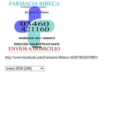
http://www.facebook.com/Farmacia-Ribeca-162074824359981/