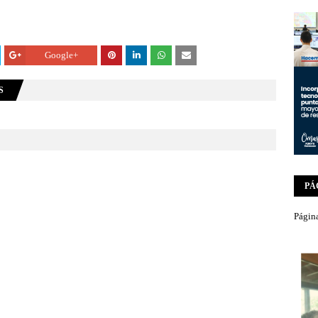
Google+
S
PÁ
Página