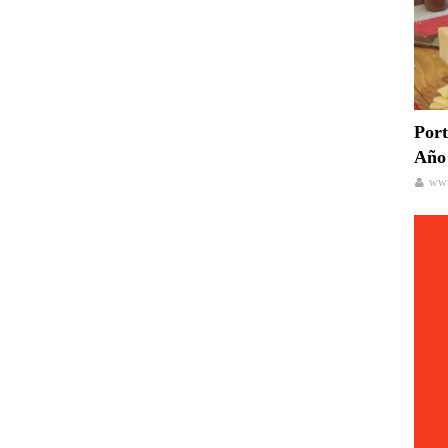
Port
Año 
www