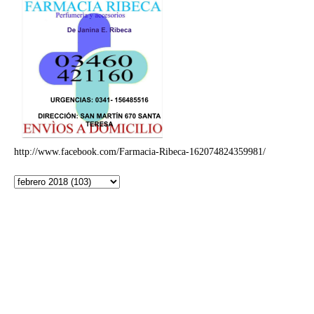
http://www.facebook.com/Farmacia-Ribeca-162074824359981/