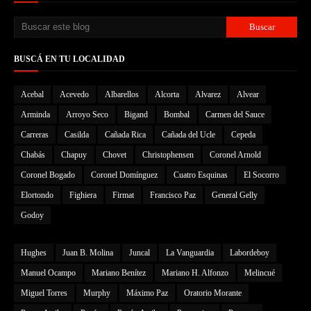
BUSCÁ EN TU LOCALIDAD
Acebal
Acevedo
Albarellos
Alcorta
Alvarez
Alvear
Arminda
Arroyo Seco
Bigand
Bombal
Carmen del Sauce
Carreras
Casilda
Cañada Rica
Cañada del Ucle
Cepeda
Chabás
Chapuy
Chovet
Christophensen
Coronel Arnold
Coronel Bogado
Coronel Domínguez
Cuatro Esquinas
El Socorro
Elortondo
Fighiera
Firmat
Francisco Paz
General Gelly
Godoy
Hughes
Juan B. Molina
Juncal
La Vanguardia
Labordeboy
Manuel Ocampo
Mariano Benítez
Mariano H. Alfonzo
Melincué
Miguel Torres
Murphy
Máximo Paz
Oratorio Morante