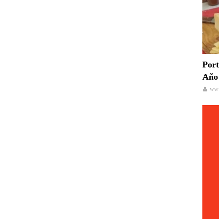
Port
Año 
www