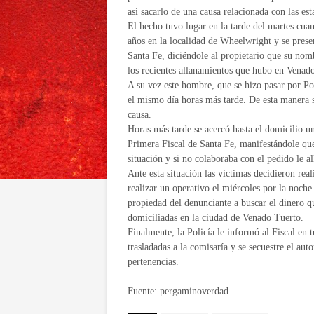
así sacarlo de una causa relacionada con las es
El hecho tuvo lugar en la tarde del martes cua
años en la localidad de Wheelwright y se prese
Santa Fe, diciéndole al propietario que su nom
los recientes allanamientos que hubo en Venad
A su vez este hombre, que se hizo pasar por Pol
el mismo día horas más tarde. De esta manera su
causa.
Horas más tarde se acercó hasta el domicilio u
Primera Fiscal de Santa Fe, manifestándole que 
situación y si no colaboraba con el pedido le al
Ante esta situación las victimas decidieron real
realizar un operativo el miércoles por la noche
propiedad del denunciante a buscar el dinero q
domiciliadas en la ciudad de Venado Tuerto.
Finalmente, la Policía le informó al Fiscal en 
trasladadas a la comisaría y se secuestre el au
pertenencias.
Fuente: pergaminoverdad