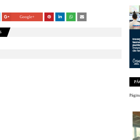
Google+
S
PÁ
Página