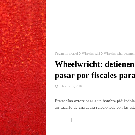
Página Principal
Wheelwright
Wheelwricht: detienen 
Wheelwricht: detienen
pasar por fiscales par
febrero 02, 2018
Pretendían extorsionar a un hombre pidiéndole 
así sacarlo de una causa relacionada con las es