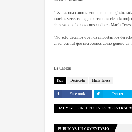
Gestión femenina
“Esta es una comuna eminentemente gestionada
muchas veces reniega en reconocerle a la mujer
de cosas que hemos construido en María Teresa
“No sólo decimos que nos importan los derechos
el rol central que merecemos como género en l
La Capital
Tags
Destacada
María Teresa
Facebook
Twitter
TAL VEZ TE INTERESEN ESTAS ENTRADA
PUBLICAR UN COMENTARIO