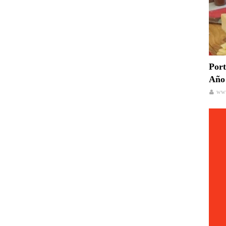
Port
Año 
www