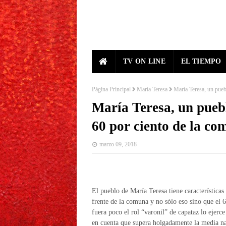
TV ON LINE
EL TIEMPO
Página Principal
María Teresa
María Teresa, un pueb
María Teresa, un pueb
60 por ciento de la c
marzo 09, 2018
El pueblo de María Teresa tiene característica
frente de la comuna y no sólo eso sino que el 
fuera poco el rol “varonil” de capataz lo ejerc
en cuenta que supera holgadamente la media na