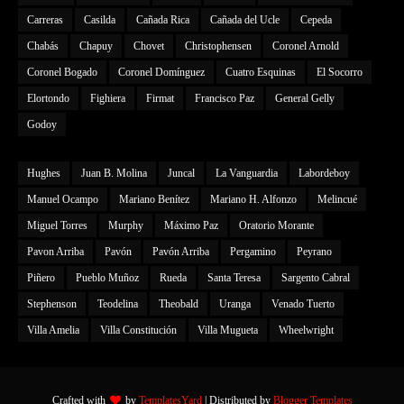
Carreras
Casilda
Cañada Rica
Cañada del Ucle
Cepeda
Chabás
Chapuy
Chovet
Christophensen
Coronel Arnold
Coronel Bogado
Coronel Domínguez
Cuatro Esquinas
El Socorro
Elortondo
Fighiera
Firmat
Francisco Paz
General Gelly
Godoy
Hughes
Juan B. Molina
Juncal
La Vanguardia
Labordeboy
Manuel Ocampo
Mariano Benítez
Mariano H. Alfonzo
Melincué
Miguel Torres
Murphy
Máximo Paz
Oratorio Morante
Pavon Arriba
Pavón
Pavón Arriba
Pergamino
Peyrano
Piñero
Pueblo Muñoz
Rueda
Santa Teresa
Sargento Cabral
Stephenson
Teodelina
Theobald
Uranga
Venado Tuerto
Villa Amelia
Villa Constitución
Villa Mugueta
Wheelwright
Crafted with
by
TemplatesYard
| Distributed by
Blogger Templates