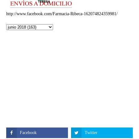
http://www.facebook.com/Farmacia-Ribeca-162074824359981/