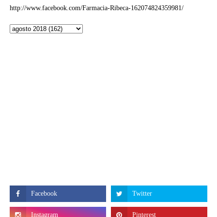
http://www.facebook.com/Farmacia-Ribeca-162074824359981/