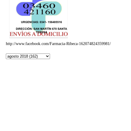
http://www.facebook.com/Farmacia-Ribeca-162074824359981/