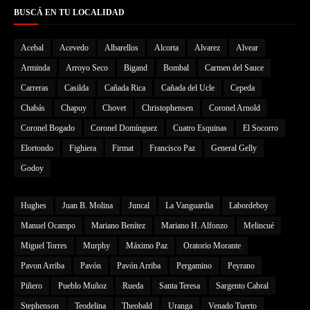
BUSCÁ EN TU LOCALIDAD
Acebal
Acevedo
Albarellos
Alcorta
Alvarez
Alvear
Arminda
Arroyo Seco
Bigand
Bombal
Carmen del Sauce
Carreras
Casilda
Cañada Rica
Cañada del Ucle
Cepeda
Chabás
Chapuy
Chovet
Christophensen
Coronel Arnold
Coronel Bogado
Coronel Domínguez
Cuatro Esquinas
El Socorro
Elortondo
Fighiera
Firmat
Francisco Paz
General Gelly
Godoy
Hughes
Juan B. Molina
Juncal
La Vanguardia
Labordeboy
Manuel Ocampo
Mariano Benítez
Mariano H. Alfonzo
Melincué
Miguel Torres
Murphy
Máximo Paz
Oratorio Morante
Pavon Arriba
Pavón
Pavón Arriba
Pergamino
Peyrano
Piñero
Pueblo Muñoz
Rueda
Santa Teresa
Sargento Cabral
Stephenson
Teodelina
Theobald
Uranga
Venado Tuerto