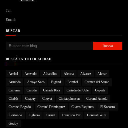
Tel:
Email:
BUSCAR
BUSCÁ EN TU LOCALIDAD
Acebal
Acevedo
Albarellos
Alcorta
Alvarez
Alvear
Arminda
Arroyo Seco
Bigand
Bombal
Carmen del Sauce
Carreras
Casilda
Cañada Rica
Cañada del Ucle
Cepeda
Chabás
Chapuy
Chovet
Christophensen
Coronel Arnold
Coronel Bogado
Coronel Domínguez
Cuatro Esquinas
El Socorro
Elortondo
Fighiera
Firmat
Francisco Paz
General Gelly
Godoy