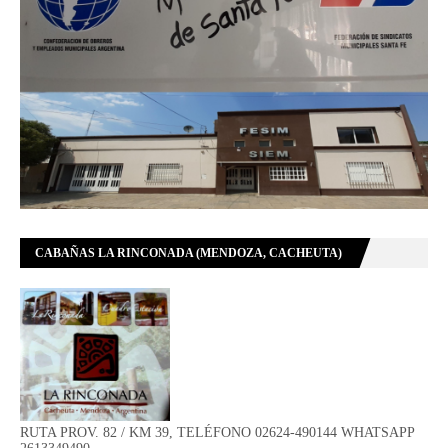
CABAÑAS LA RINCONADA (MENDOZA, CACHEUTA)
RUTA PROV. 82 / KM 39, TELÉFONO 02624-490144 WHATSAPP