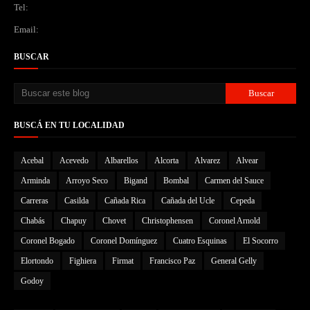
Tel:
Email:
BUSCAR
BUSCÁ EN TU LOCALIDAD
Acebal
Acevedo
Albarellos
Alcorta
Alvarez
Alvear
Arminda
Arroyo Seco
Bigand
Bombal
Carmen del Sauce
Carreras
Casilda
Cañada Rica
Cañada del Ucle
Cepeda
Chabás
Chapuy
Chovet
Christophensen
Coronel Arnold
Coronel Bogado
Coronel Domínguez
Cuatro Esquinas
El Socorro
Elortondo
Fighiera
Firmat
Francisco Paz
General Gelly
Godoy