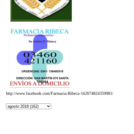
http://www.facebook.com/Farmacia-Ribeca-162074824359981/