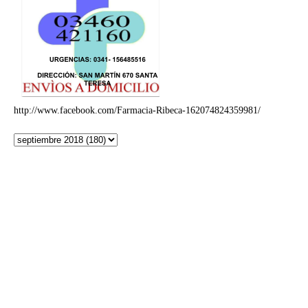
http://www.facebook.com/Farmacia-Ribeca-162074824359981/