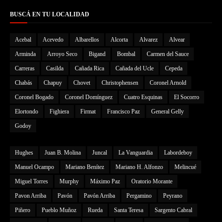
BUSCÁ EN TU LOCALIDAD
Acebal
Acevedo
Albarellos
Alcorta
Alvarez
Alvear
Arminda
Arroyo Seco
Bigand
Bombal
Carmen del Sauce
Carreras
Casilda
Cañada Rica
Cañada del Ucle
Cepeda
Chabás
Chapuy
Chovet
Christophensen
Coronel Arnold
Coronel Bogado
Coronel Domínguez
Cuatro Esquinas
El Socorro
Elortondo
Fighiera
Firmat
Francisco Paz
General Gelly
Godoy
Hughes
Juan B. Molina
Juncal
La Vanguardia
Labordeboy
Manuel Ocampo
Mariano Benítez
Mariano H. Alfonzo
Melincué
Miguel Torres
Murphy
Máximo Paz
Oratorio Morante
Pavon Arriba
Pavón
Pavón Arriba
Pergamino
Peyrano
Piñero
Pueblo Muñoz
Rueda
Santa Teresa
Sargento Cabral