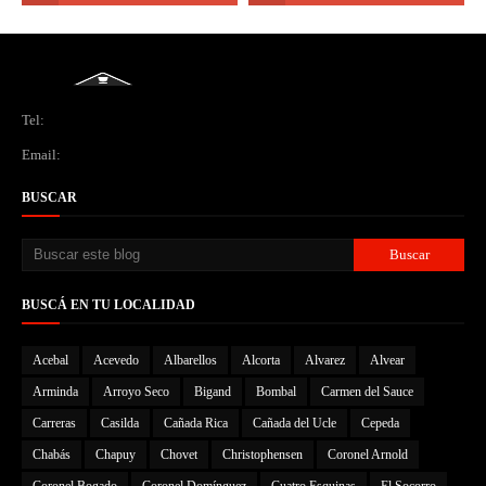
Tel:
Email:
BUSCAR
BUSCÁ EN TU LOCALIDAD
Acebal
Acevedo
Albarellos
Alcorta
Alvarez
Alvear
Arminda
Arroyo Seco
Bigand
Bombal
Carmen del Sauce
Carreras
Casilda
Cañada Rica
Cañada del Ucle
Cepeda
Chabás
Chapuy
Chovet
Christophensen
Coronel Arnold