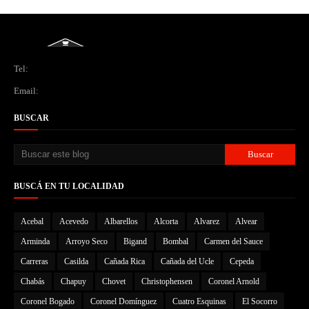
Tel:
Email:
BUSCAR
BUSCÁ EN TU LOCALIDAD
Acebal
Acevedo
Albarellos
Alcorta
Alvarez
Alvear
Arminda
Arroyo Seco
Bigand
Bombal
Carmen del Sauce
Carreras
Casilda
Cañada Rica
Cañada del Ucle
Cepeda
Chabás
Chapuy
Chovet
Christophensen
Coronel Arnold
Coronel Bogado
Coronel Domínguez
Cuatro Esquinas
El Socorro