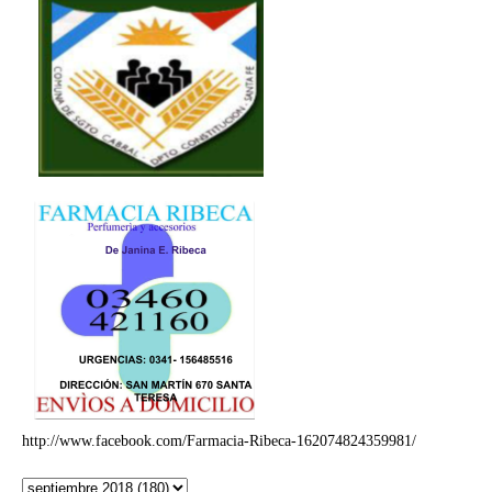
http://www.facebook.com/Farmacia-Ribeca-162074824359981/