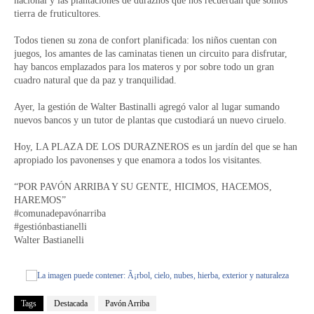
nacional y las plantaciones de duraznos que nos recuerdan que somos
tierra de fruticultores.
Todos tienen su zona de confort planificada: los niños cuentan con
juegos, los amantes de las caminatas tienen un circuito para disfrutar,
hay bancos emplazados para los materos y por sobre todo un gran
cuadro natural que da paz y tranquilidad.
Ayer, la gestión de Walter Bastinalli agregó valor al lugar sumando
nuevos bancos y un tutor de plantas que custodiará un nuevo ciruelo.
Hoy, LA PLAZA DE LOS DURAZNEROS es un jardín del que se han
apropiado los pavonenses y que enamora a todos los visitantes.
“POR PAVÓN ARRIBA Y SU GENTE, HICIMOS, HACEMOS,
HAREMOS”
#comunadepavónarriba
#gestiónbastianelli
Walter Bastianelli
Tags
Destacada
Pavón Arriba