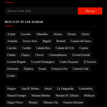
BUSCÁ EN TU LOCALIDAD
Acebal
Acevedo
Albarellos
Alcorta
Alvarez
Alvear
Arminda
Arroyo Seco
Bigand
Bombal
Carmen del Sauce
Carreras
Casilda
Cañada Rica
Cañada del Ucle
Cepeda
Chabás
Chapuy
Chovet
Christophensen
Coronel Arnold
Coronel Bogado
Coronel Domínguez
Cuatro Esquinas
El Socorro
Elortondo
Fighiera
Firmat
Francisco Paz
General Gelly
Godoy
Hughes
Juan B. Molina
Juncal
La Vanguardia
Labordeboy
Manuel Ocampo
Mariano Benítez
Mariano H. Alfonzo
Melincué
Miguel Torres
Murphy
Máximo Paz
Oratorio Morante