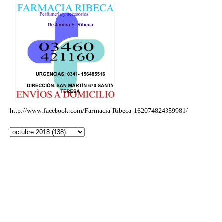
http://www.facebook.com/Farmacia-Ribeca-162074824359981/