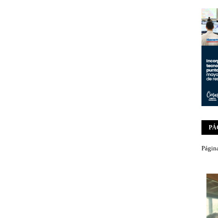
PÁ
Página