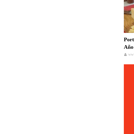
Port
Año 
www