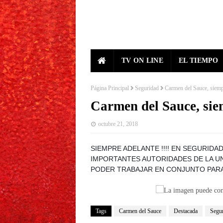
TV ON LINE
EL TIEMPO
Página Principal
Seguridad
Carmen del Sauce, siemp
Carmen del Sauce, sie
octubre 21, 2018
SIEMPRE ADELANTE !!!! EN SEGURIDA
IMPORTANTES AUTORIDADES DE LA UN
PODER TRABAJAR EN CONJUNTO PARA
Tags
Carmen del Sauce
Destacada
Segu