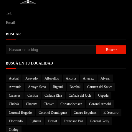
Tel:
Email:
BUSCAR
BUSCÁ EN TU LOCALIDAD
Acebal
Acevedo
Albarellos
Alcorta
Alvarez
Alvear
Arminda
Arroyo Seco
Bigand
Bombal
Carmen del Sauce
Carreras
Casilda
Cañada Rica
Cañada del Ucle
Cepeda
Chabás
Chapuy
Chovet
Christophensen
Coronel Arnold
Coronel Bogado
Coronel Domínguez
Cuatro Esquinas
El Socorro
Elortondo
Fighiera
Firmat
Francisco Paz
General Gelly
Godoy