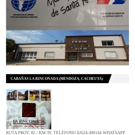
CABAÑAS LA RINCONADA (MENDOZA, CACHEUTA)
RUTA PROV. 82 / KM 39, TELÉFONO 02624-490144 WHATSAPP