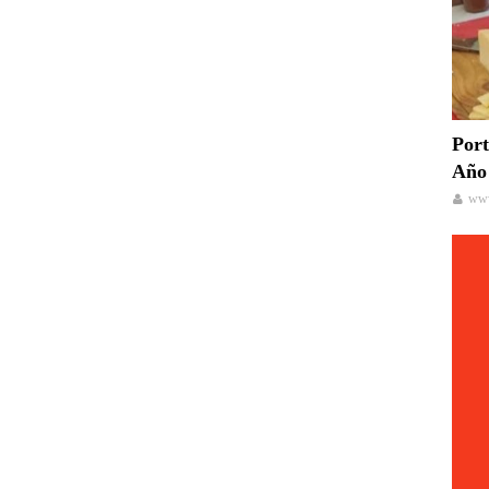
Port
Año 
www