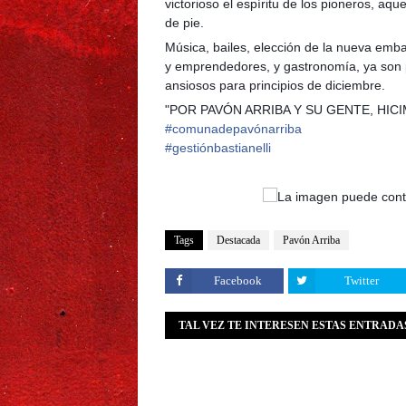
victorioso el espíritu de los pioneros, aque
de pie.
Música, bailes, elección de la nueva emba
y emprendedores, y gastronomía, ya son 
ansiosos para principios de diciembre.
"POR PAVÓN ARRIBA Y SU GENTE, HIC
#
comunadepavónarriba
#
gestiónbastianelli
Tags
Destacada
Pavón Arriba
Facebook
Twitter
TAL VEZ TE INTERESEN ESTAS ENTRADA