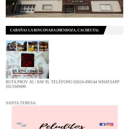
CABAÑAS LA RINCONADA (MENDOZA, CACHEUTA)
RUTA PROV. 82 / KM 39, TELÉFONO 02624-490144 WHATSAPP
2613349490
SANTA TERESA: