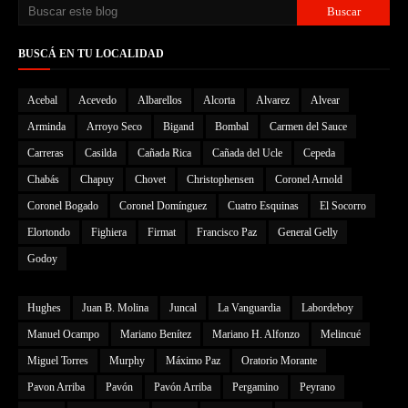
BUSCÁ EN TU LOCALIDAD
Acebal
Acevedo
Albarellos
Alcorta
Alvarez
Alvear
Arminda
Arroyo Seco
Bigand
Bombal
Carmen del Sauce
Carreras
Casilda
Cañada Rica
Cañada del Ucle
Cepeda
Chabás
Chapuy
Chovet
Christophensen
Coronel Arnold
Coronel Bogado
Coronel Domínguez
Cuatro Esquinas
El Socorro
Elortondo
Fighiera
Firmat
Francisco Paz
General Gelly
Godoy
Hughes
Juan B. Molina
Juncal
La Vanguardia
Labordeboy
Manuel Ocampo
Mariano Benítez
Mariano H. Alfonzo
Melincué
Miguel Torres
Murphy
Máximo Paz
Oratorio Morante
Pavon Arriba
Pavón
Pavón Arriba
Pergamino
Peyrano