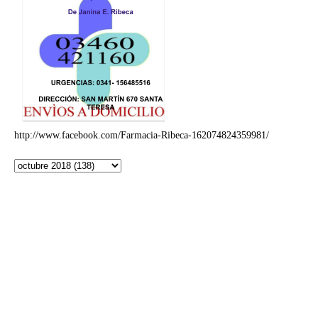
http://www.facebook.com/Farmacia-Ribeca-162074824359981/