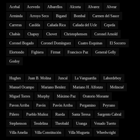
Acebal
Acevedo
Albarellos
Alcorta
Alvarez
Alvear
Arminda
Arroyo Seco
Bigand
Bombal
Carmen del Sauce
Carreras
Casilda
Cañada Rica
Cañada del Ucle
Cepeda
Chabás
Chapuy
Chovet
Christophensen
Coronel Arnold
Coronel Bogado
Coronel Domínguez
Cuatro Esquinas
El Socorro
Elortondo
Fighiera
Firmat
Francisco Paz
General Gelly
Godoy
Hughes
Juan B. Molina
Juncal
La Vanguardia
Labordeboy
Manuel Ocampo
Mariano Benítez
Mariano H. Alfonzo
Melincué
Miguel Torres
Murphy
Máximo Paz
Oratorio Morante
Pavon Arriba
Pavón
Pavón Arriba
Pergamino
Peyrano
Piñero
Pueblo Muñoz
Rueda
Santa Teresa
Sargento Cabral
Stephenson
Teodelina
Theobald
Uranga
Venado Tuerto
Villa Amelia
Villa Constitución
Villa Mugueta
Wheelwright