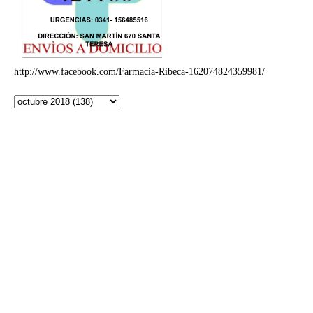
http://www.facebook.com/Farmacia-Ribeca-162074824359981/