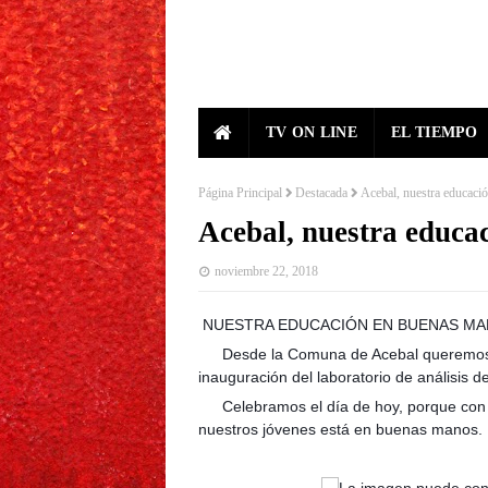
TV ON LINE
EL TIEMPO
Página Principal
Destacada
Acebal, nuestra educaci
Acebal, nuestra educa
noviembre 22, 2018
NUESTRA EDUCACIÓN EN BUENAS M
Desde la Comuna de Acebal queremos fel
👉
inauguración del laboratorio de análisis d
Celebramos el día de hoy, porque con 
👉
nuestros jóvenes está en buenas manos.