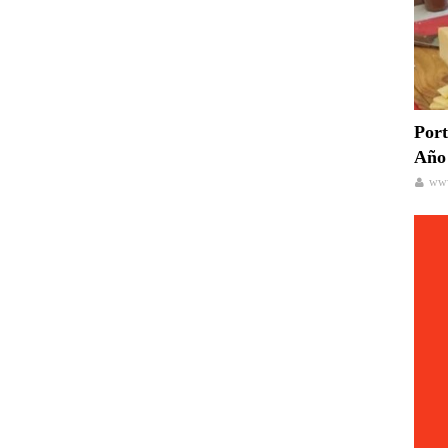
Port
Año 
www