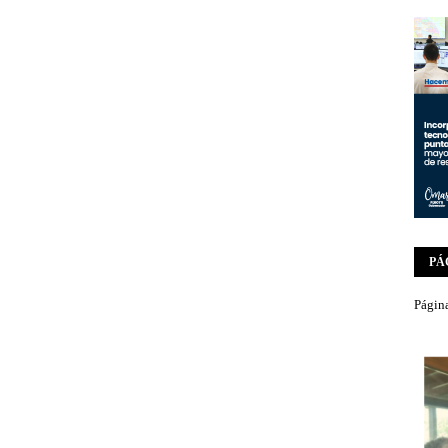
PÁ
Página