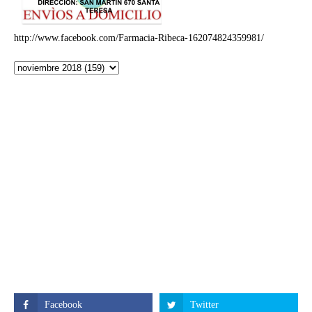
http://www.facebook.com/Farmacia-Ribeca-162074824359981/