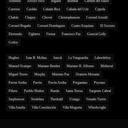
Arminda
Arroyo Seco
Bigand
Bombal
Carmen del Sauce
Carreras
Casilda
Cañada Rica
Cañada del Ucle
Cepeda
Chabás
Chapuy
Chovet
Christophensen
Coronel Arnold
Coronel Bogado
Coronel Domínguez
Cuatro Esquinas
El Socorro
Elortondo
Fighiera
Firmat
Francisco Paz
General Gelly
Godoy
Hughes
Juan B. Molina
Juncal
La Vanguardia
Labordeboy
Manuel Ocampo
Mariano Benítez
Mariano H. Alfonzo
Melincué
Miguel Torres
Murphy
Máximo Paz
Oratorio Morante
Pavon Arriba
Pavón
Pavón Arriba
Pergamino
Peyrano
Piñero
Pueblo Muñoz
Rueda
Santa Teresa
Sargento Cabral
Stephenson
Teodelina
Theobald
Uranga
Venado Tuerto
Villa Amelia
Villa Constitución
Villa Mugueta
Wheelwright