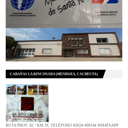
CABAÑAS LA RINCONADA (MENDOZA, CACHEUTA)
RUTA PROV. 82 / KM 39, TELÉFONO 02624-490144 WHATSAPP