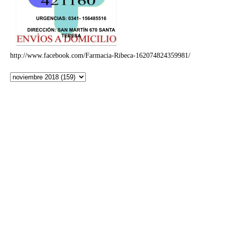
http://www.facebook.com/Farmacia-Ribeca-162074824359981/