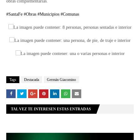
obras complementarias.
#SantaFe
#Obras
#Municipios
#Comunas
Tags
Destacada
Germán Giacomino
TAL VEZ TE INTERESEN ESTAS ENTRADAS