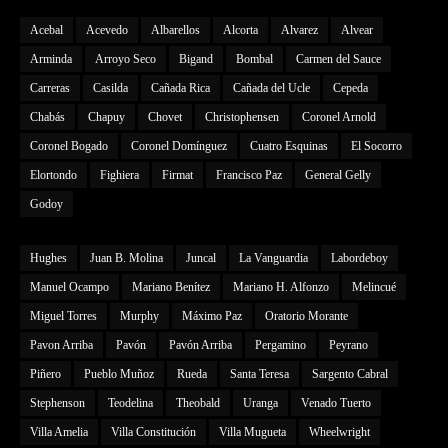
Acebal
Acevedo
Albarellos
Alcorta
Alvarez
Alvear
Arminda
Arroyo Seco
Bigand
Bombal
Carmen del Sauce
Carreras
Casilda
Cañada Rica
Cañada del Ucle
Cepeda
Chabás
Chapuy
Chovet
Christophensen
Coronel Arnold
Coronel Bogado
Coronel Domínguez
Cuatro Esquinas
El Socorro
Elortondo
Fighiera
Firmat
Francisco Paz
General Gelly
Godoy
Hughes
Juan B. Molina
Juncal
La Vanguardia
Labordeboy
Manuel Ocampo
Mariano Benítez
Mariano H. Alfonzo
Melincué
Miguel Torres
Murphy
Máximo Paz
Oratorio Morante
Pavon Arriba
Pavón
Pavón Arriba
Pergamino
Peyrano
Piñero
Pueblo Muñoz
Rueda
Santa Teresa
Sargento Cabral
Stephenson
Teodelina
Theobald
Uranga
Venado Tuerto
Villa Amelia
Villa Constitución
Villa Mugueta
Wheelwright