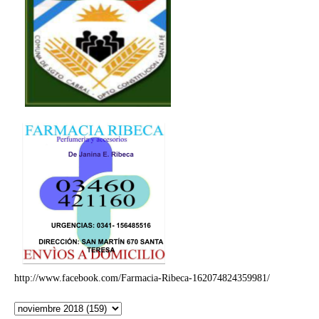
http://www.facebook.com/Farmacia-Ribeca-162074824359981/