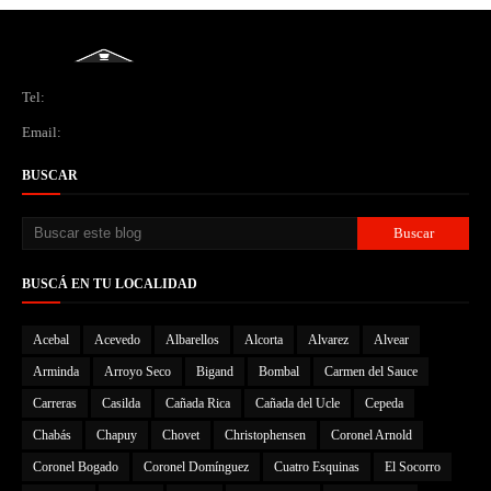
Tel:
Email:
BUSCAR
BUSCÁ EN TU LOCALIDAD
Acebal
Acevedo
Albarellos
Alcorta
Alvarez
Alvear
Arminda
Arroyo Seco
Bigand
Bombal
Carmen del Sauce
Carreras
Casilda
Cañada Rica
Cañada del Ucle
Cepeda
Chabás
Chapuy
Chovet
Christophensen
Coronel Arnold
Coronel Bogado
Coronel Domínguez
Cuatro Esquinas
El Socorro