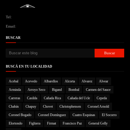
Tel:
Email:
BUSCAR
BUSCÁ EN TU LOCALIDAD
Acebal
Acevedo
Albarellos
Alcorta
Alvarez
Alvear
Arminda
Arroyo Seco
Bigand
Bombal
Carmen del Sauce
Carreras
Casilda
Cañada Rica
Cañada del Ucle
Cepeda
Chabás
Chapuy
Chovet
Christophensen
Coronel Arnold
Coronel Bogado
Coronel Domínguez
Cuatro Esquinas
El Socorro
Elortondo
Fighiera
Firmat
Francisco Paz
General Gelly