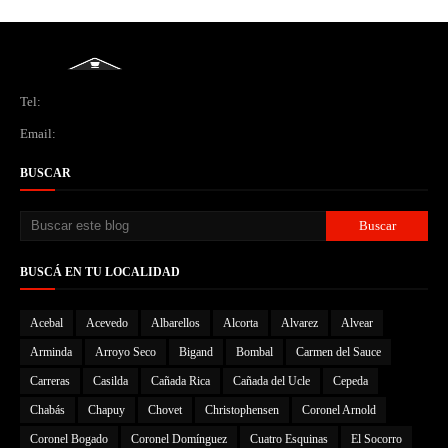
Tel:
Email:
BUSCAR
BUSCÁ EN TU LOCALIDAD
Acebal
Acevedo
Albarellos
Alcorta
Alvarez
Alvear
Arminda
Arroyo Seco
Bigand
Bombal
Carmen del Sauce
Carreras
Casilda
Cañada Rica
Cañada del Ucle
Cepeda
Chabás
Chapuy
Chovet
Christophensen
Coronel Arnold
Coronel Bogado
Coronel Domínguez
Cuatro Esquinas
El Socorro