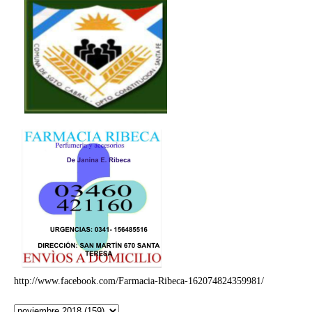
http://www.facebook.com/Farmacia-Ribeca-162074824359981/