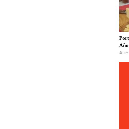
Port
Año 
www