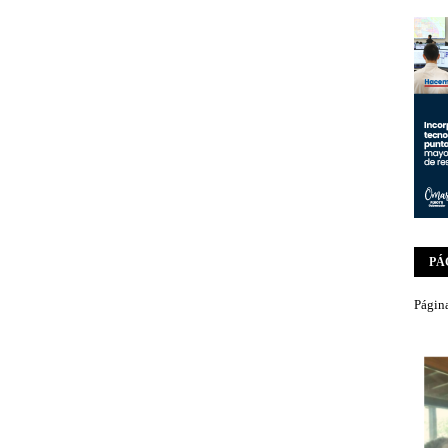
PÁ
Página